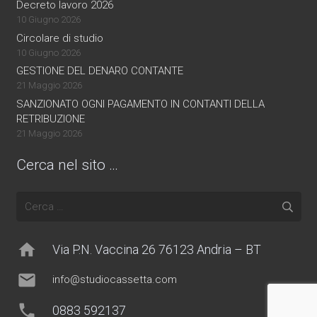
Decreto lavoro 2026
10 Giugno 2026
Circolare di studio
10 Giugno 2026
GESTIONE DEL DENARO CONTANTE
21 Maggio 2026
SANZIONATO OGNI PAGAMENTO IN CONTANTI DELLA
RETRIBUZIONE
21 Maggio 2026
Cerca nel sito …
Ricerca
per:
home
Via P.N. Vaccina 26 76123 Andria – BT
mail
info@studiocassetta.com
phone
0883 592137