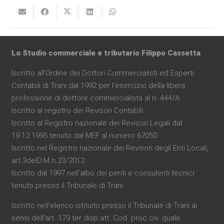
Lo Studio commerciale e tributario Filippo Cassetta
Iscritto all’Ordine dei Dottori Commercialisti ed Esperti
Contabili di Trani dal 1992 per l’esercizio della libera
professione di dottore commercialista al n. 444/A
Iscritto al registro dei Revisori Contabili.
Iscritto al Registro nazionale dei Revisori Legali dal
19.12.1995 tenuto dal MEF al numero 67050.
Iscritto nel Registro nazionale dei Revisori degli Enti Locali,
art.3delD.M.n.23/2012.
Iscritto dal 1997 nell’albo dei periti e consulenti tecnici
tenuto presso il Tribunale di Trani.
Iscritto nell’elenco istituito presso il Tribunale di Trani ai
sensi dell’art. 179 ter disp.att. Cod. proc.civ. quale