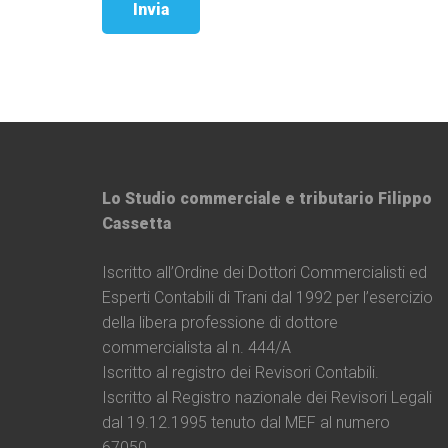
Lo Studio commerciale e tributario Filippo
Cassetta
Iscritto all’Ordine dei Dottori Commercialisti ed
Esperti Contabili di Trani dal 1992 per l’esercizio
della libera professione di dottore
commercialista al n. 444/A
Iscritto al registro dei Revisori Contabili.
Iscritto al Registro nazionale dei Revisori Legali
dal 19.12.1995 tenuto dal MEF al numero
67050.