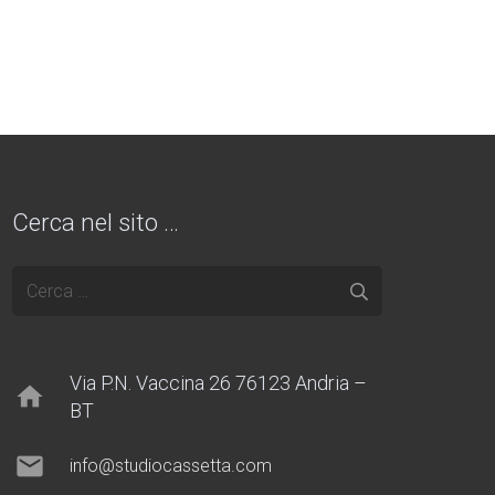
Cerca nel sito …
Ricerca
per:
Via P.N. Vaccina 26 76123 Andria –
home
BT
mail
info@studiocassetta.com