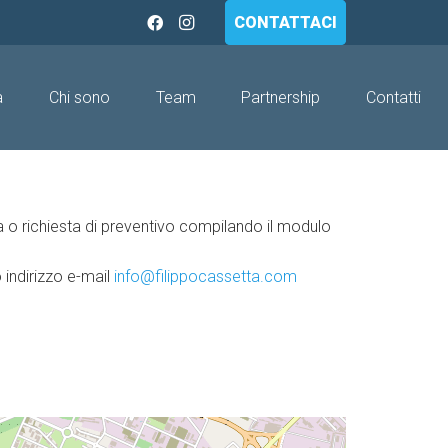
CONTATTACI
a
Chi sono
Team
Partnership
Contatti
a o richiesta di preventivo compilando il modulo
 indirizzo e-mail
info@filippocassetta.com