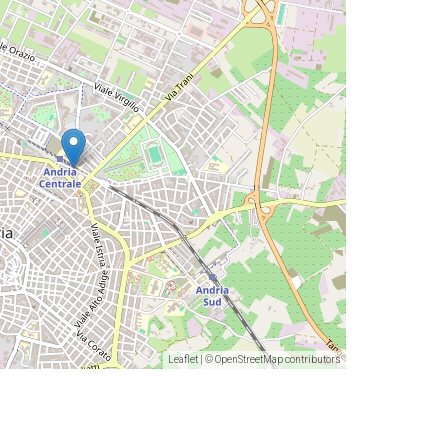
Leaflet
| ©
OpenStreetMap
contributors