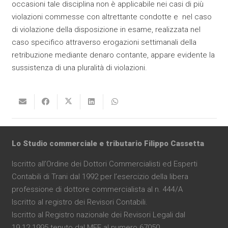
occasioni tale disciplina non è applicabile nei casi di più
violazioni commesse con altrettante condotte e nel caso
di violazione della disposizione in esame, realizzata nel
caso specifico attraverso erogazioni settimanali della
retribuzione mediante denaro contante, appare evidente la
sussistenza di una pluralità di violazioni.
Lo Studio commerciale e tributario Filippo Cassetta
Iscritto all’Ordine dei Dottori Commercialisti ed Esperti
Contabili di Trani dal 1992 per l’esercizio della libera
professione di dottore commercialista al n. 444/A
Iscritto al registro dei Revisori Contabili.
Iscritto al Registro nazionale dei Revisori Legali dal
19.12.1995 tenuto dal MEF al numero 67050.