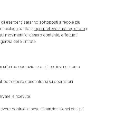
he gli esercenti saranno sottoposti a regole più
iciclaggio; infatti,
ogni prelievo sarà registrato
e
 sui movimenti di denaro contante, effettuati
genzia delle Entrate.
n un’unica operazione o più prelievi nel corso
cali potrebbero concentrarsi su operazioni
rvare le ricevute.
ere controlli e pesanti sanzioni o, nei casi più