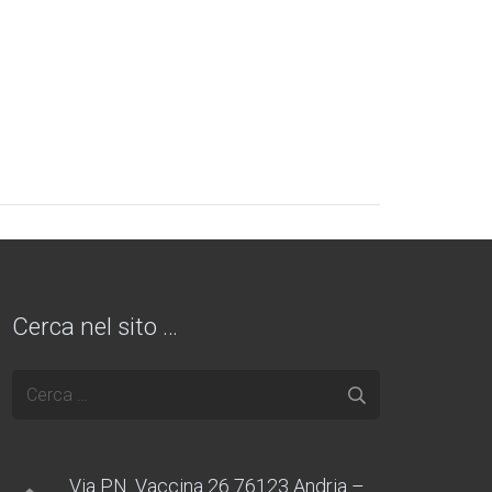
Cerca nel sito …
Ricerca
per:
Via P.N. Vaccina 26 76123 Andria –