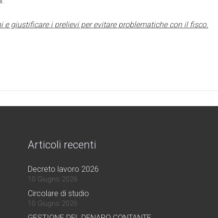
i.
i e giustificare i prelievi per evitare problematiche con il fisco.
Articoli recenti
Decreto lavoro 2026
10 Giugno 2026
Circolare di studio
10 Giugno 2026
GESTIONE DEL DENARO CONTANTE