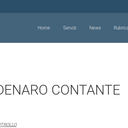
Home
Servizi
News
Rubric
 DENARO CONTANTE
NTROLLO