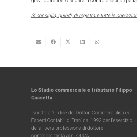
gravi, potrebbero andare in contro a risultati penal
Si consiglia, quindi, di registrare tutte le operazion
Lo Studio commerciale e tributario Filippo
Cassetta
Iscritto all’Ordine dei Dottori Commercialisti ed
Esperti Contabili di Trani dal 1992 per l’esercizio
della libera professione di dottore
commercialista al n. 444/A