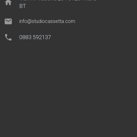
home
BT
mail
info@studiocassetta.com
phone
0883 592137