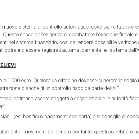
un
nuovo sistema di controllo automatico
, dove sia i cittadini c
Questo nasce dall’esigenza di combattere l’evasione fiscale e il r
ti nel sistema finanziario, così da rendere possibili le verifiche
ati potranno essere registrati automaticamente nel sistema dell’A
ELIEVI
to a 1.000 euro. Qualora un cittadino dovesse superare la soglia i
istrazione o anche di un controllo fisco da parte dell’A.E.
un mese, potranno essere soggetti a segnalazioni e le autorità fis
ti.
abili (es. bonifici o pagamenti con carta) e si consiglia di conse
atamente i movimenti del denaro contante; questi potrebbero ricev