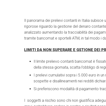
Il panorama dei prelievi contanti in Italia subisce 
rigorose riguardo la gestione del denaro contante. 
analizzato aumentando la tracciabilità dei pagamen
tramite bancomat e sportelli ATM, in tal modo i d
LIMITI DA NON SUPERARE E GSTIONE DEI PR
Il limite prelievo contanti bancomat è fissa
della stessa giornata, scatta l’obbligo di reg
I prelievi cumulativi sopra i 5.000 euro in 
sospette e disallineamenti nei redditi dichiara
Si preferiscono modalità di pagamento tracci
I soggetti a rischio sono chi non giustifica adegu