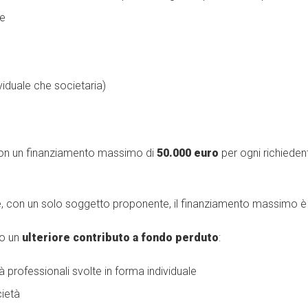
ne
ividuale che societaria)
con un finanziamento massimo di
50.000 euro
per ogni richieden
le, con un solo soggetto proponente, il finanziamento massimo è
to un
ulteriore contributo a fondo perduto
:
ità professionali svolte in forma individuale
cietà