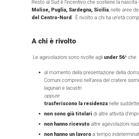
Resto al Sud è l’incentivo che sostiene la nascita e
Molise, Puglia, Sardegna, Sicilia
, nelle aree de
del Centro-Nord
. È rivolto a chi ha un’età co
A chi è rivolto
Le agevolazioni sono rivolte agli
under 56
* che:
al momento della presentazione della doma
Comuni compresi nell’area del cratere sismic
lagunari e lacustri
oppure
trasferiscono la residenza
nelle suddette 
non sono già titolari
di altre attività d’im
non hanno ricevuto
altre agevolazioni nazi
non hanno un lavoro
a tempo indeterminato