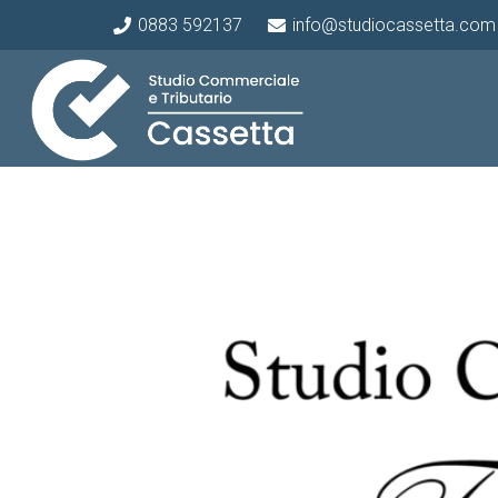
0883 592137
info@studiocassetta.com