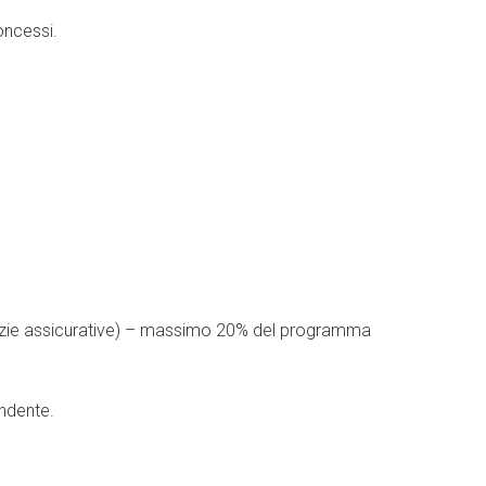
oncessi.
aranzie assicurative) – massimo 20% del programma
endente.