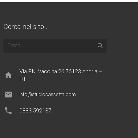
Cerca nel sito …
Ricerca
per:
Via P.N. Vaccina 26 76123 Andria –
home
BT
mail
info@studiocassetta.com
phone
0883 592137