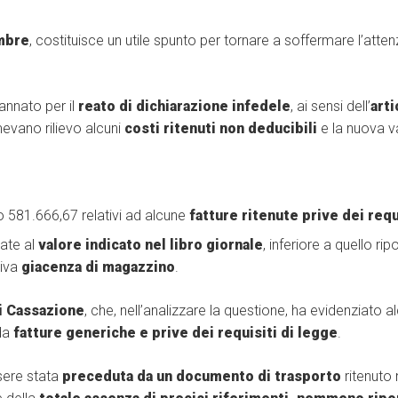
mbre
, costituisce un utile spunto per tornare a soffermare l’attenz
annato per il
reato di dichiarazione infedele
, ai sensi dell’
arti
mevano rilievo alcuni
costi ritenuti non deducibili
e la nuova v
o 581.666,67 relativi ad alcune
fatture ritenute prive dei req
ate al
valore indicato nel libro giornale
, inferiore a quello rip
tiva
giacenza di magazzino
.
i Cassazione
, che, nell’analizzare la questione, ha evidenziato a
 da
fatture generiche e prive dei requisiti di legge
.
ssere stata
preceduta da un documento di trasporto
ritenuto 