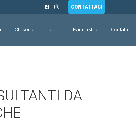
CONTATTACI
a
Chi sono
Team
Partnership
Contatti
ISULTANTI DA
CHE