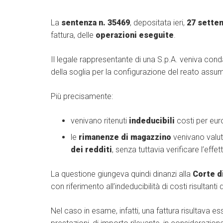
La
sentenza n. 35469
, depositata ieri,
27 sette
fattura, delle
operazioni eseguite
.
Il legale rappresentante di una S.p.A. veniva cond
della soglia per la configurazione del reato assu
Più precisamente:
venivano ritenuti
indeducibili
costi per eur
le
rimanenze di magazzino
venivano valut
dei redditi
, senza tuttavia verificare l’effet
La questione giungeva quindi dinanzi alla
Corte d
con riferimento all’indeducibilità di costi risultanti
Nel caso in esame, infatti, una fattura risultava e