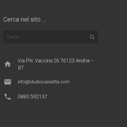
Cerca nel sito …
Ricerca
per:
Via P.N. Vaccina 26 76123 Andria –
home
BT
mail
info@studiocassetta.com
phone
0883 592137