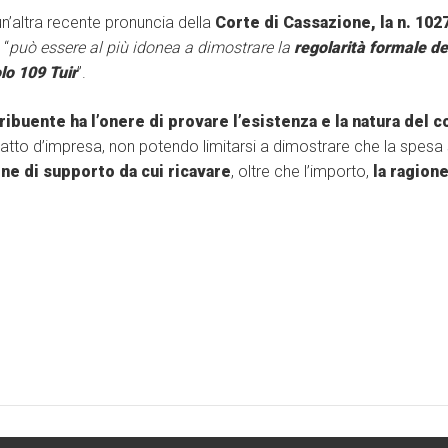
un’altra recente pronuncia della
Corte di Cassazione, la n. 102
“
può essere al più idonea a dimostrare la
regolarità formale del
olo 109 Tuir
”.
tribuente ha l’onere di provare l’esistenza e la natura del 
 atto d’impresa, non potendo limitarsi a dimostrare che la spesa 
e di supporto da cui ricavare
, oltre che l’importo,
la ragion