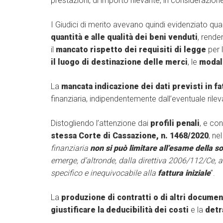
prestazioni, di importo rilevante, in considerazion
I Giudici di merito avevano quindi evidenziato qu
quantità e alle qualità dei beni venduti
, rende
il
mancato rispetto dei requisiti di legge
per 
il luogo di destinazione delle merci
, le
modali
La
mancata indicazione dei dati previsti in fa
finanziaria, indipendentemente dall’eventuale rile
Distogliendo l’attenzione dai
profili penali
, e con
stessa Corte di Cassazione, n. 1468/2020
, ne
finanziaria
non si può limitare all’esame della so
emerge, d’altronde, dalla direttiva 2006/112/Ce, a
specifico e inequivocabile alla
fattura iniziale
”.
La
produzione di contratti o di altri documen
giustificare la deducibilità dei costi
e la
detra