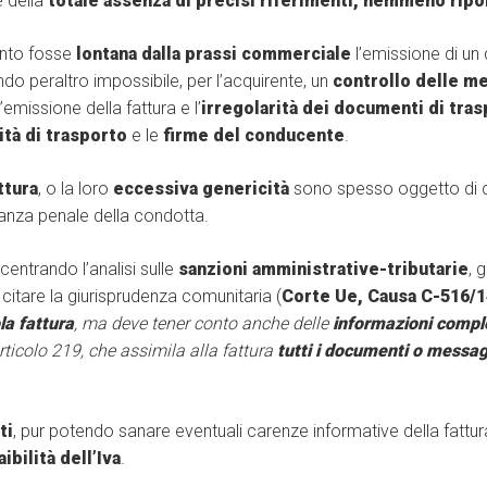
e della
totale assenza di precisi riferimenti, nemmeno ripor
anto fosse
lontana dalla prassi commerciale
l’emissione di u
ndo peraltro impossibile, per l’acquirente, un
controllo delle me
l’emissione della fattura e l’
irregolarità dei documenti di tra
tà di trasporto
e le
firme del conducente
.
ttura
, o la loro
eccessiva genericità
sono spesso oggetto di c
vanza penale della condotta.
centrando l’analisi sulle
sanzioni amministrative-tributarie
, 
l citare la giurisprudenza comunitaria (
Corte Ue, Causa C-516/1
la fattura
, ma deve tener conto anche delle
informazioni compl
rticolo 219, che assimila alla fattura
tutti i documenti o messag
ti
, pur potendo sanare eventuali carenze informative della fattur
ibilità dell’Iva
.