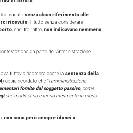
tati in fattura
.
n documento
senza alcun riferimento alle
rci ricevute
. Il tutto senza considerare
sporto
, che, tra l’altro,
non indicavano nemmeno
ontestazione da parte dell’Amministrazione
giova tuttavia ricordare come la
sentenza della
4
) abbia ricordato che “
l’amministrazione
ementari fornite dal soggetto passivo
, come
gi
che modificano e fanno riferimento in modo
a,
non sono però sempre idonei a