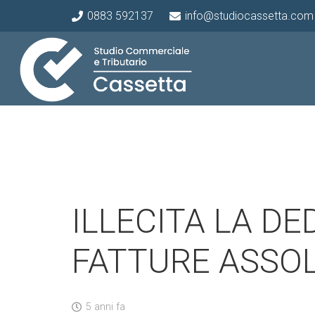
0883 592137
info@studiocassetta.com
ILLECITA LA DE
FATTURE ASSO
5 anni fa